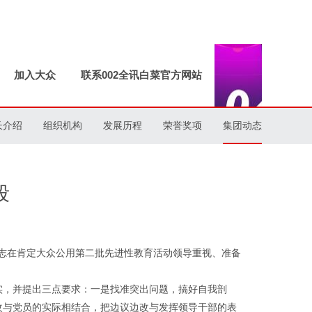
加入大众
联系002全讯白菜官方网站
长介绍
组织机构
发展历程
荣誉奖项
集团动态
段
志在肯定大众公用第二批先进性教育活动领导重视、准备
，并提出三点要求：一是找准突出问题，搞好自我剖
改与党员的实际相结合，把边议边改与发挥领导干部的表