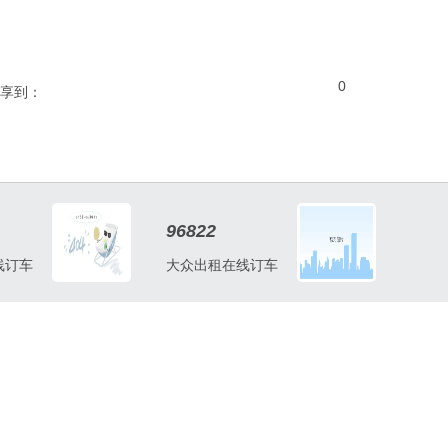
0
享到：
96822
线订车
大众出租在线订车