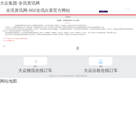
大众集团-全讯资讯网
全讯资讯网-002全讯白菜官方网站
集团动态
市建委、交通局领导到“大众”调研
2003-02-28
上海市建委党委书记陈士杰在大众交通调研时强调指出，"大众"要与时俱进，乘势而上，优化服务，真正确立出租汽车行业的领头羊地位。
2月28日上午，市建委党委书记陈士杰、副书记倪蓉，交通局党委书记卞百平等一行前来大众交通进行调研。集团总经理杨国平就大众gprs调度系统建设计划和大众出租品牌建设作了汇报。
大众出租公司将在4月1日前增加200台gprs车载终端，至10月1日，将有1650辆大众出租汽车装载gprs，日均车辆调放为6000差次，年底达到8000-10000辆差次。3月15日进行无线刷卡样机鉴定；4月1日起，在装有gprs车载终端和无车载终端的出
租汽车上，各试装10台无线刷卡机；5月1日进行推广应用。
在提升服务科技含量的同时，大众出租将更注重服务质量的进一步提高。以"车辆整洁、服饰规范、言行有礼、待客诚信、安全行车、遵章守纪、乐于助人、热心公益"提升大众出租服务品牌，争做"可爱的上海人"。
陈士杰书记对大众发展创新所取得的成就给予充分的肯定，并要求大众要认真总结经验，树立典型，提升品牌，加快发展，成为出租汽车行业的领头羊。
上一篇：十年股东十年情----记大众科创十年老股东代表恳谈会
下一篇：“昂立健康快车”上路
分享到：
0
96811
96822
大众物流在线订车
大众出租在线订车
大众交通(www.96822.com)002全讯白菜官方网站的版权所有，未经授权禁止复制或建立镜像
网站地图