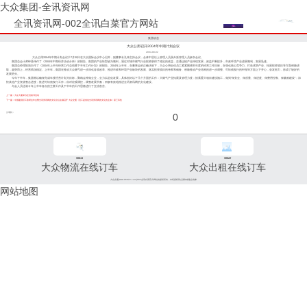
大众集团-全讯资讯网
全讯资讯网-002全讯白菜官方网站
集团动态
大众公用召开2004年中期计划会议
2004-08-02
大众公用2004年中期计划会议于7月30日在大众国际会议中心召开，副董事长孔炜主持会议，全体中层以上管理人员及外派管理人员参加会议。
集团总会计师钟晋倖作了《2004年中期经济活动分析》的报告。集团的产业转型较为顺利，通过对城市燃气行业投资获得了稳定的收益，交通运输产业持续发展，效益不断提升，市政环境产业进展顺利，发展迅速。
集团总经理陈靖丰作了《2004年上半年经营工作总结暨下半年工作计划》的报告。2004年上半年，在董事会的正确决策下，大众公用全体员工紧紧围绕本年度的经营工作目标，在强化核心竞争力、打造优势产业、拓展投资项目等方面积极进
取，趁势而上，经营情况稳定。上半年，集团在推动大众燃气进一步深化各项改革、推进市政和环境产业板块的发展、落实投资项目的考察和储备、积极推动产业结构的进一步调整、可转债发行的申报等方面上下齐心，奋发努力，形成了较好的
发展势头。
今年下半年，集团将以确保完成年度经营计划为目标，聚精会神做企业，全力以赴促发展，具体抓好以下几个方面的工作：大燃气产业拓展及管理力度；抓紧重大项目建设施工，做到“保安全、保质量、保进度、保费用控制、保廉政建设”；加
快其他产业资源整合进度；推进可转债发行工作；应对宏观调控，调整发展节奏；积极有效地推进全讯资讯网的文化建设。
与会人员还就今年上半年各自的主要工作及下半年的工作思路进行了交流发言。
上一篇：大众大厦举办全员读书活动
下一篇：中国建设职工政研会年会暨全讯资讯网的文化论坛在穗召开 大众交通《员工是创造全讯资讯网的文化的主体》获三等奖
分享到：
0
96811
96822
大众物流在线订车
大众出租在线订车
大众交通(www.96822.com)002全讯白菜官方网站的版权所有，未经授权禁止复制或建立镜像
网站地图