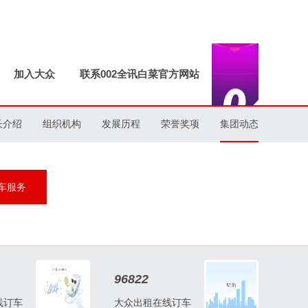
加入大众
联系002全讯白菜官方网站
长介绍
组织机构
发展历程
荣誉奖项
集团动态
车服务
96822
线订车
大众出租在线订车