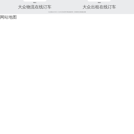
96811
96822
大众物流在线订车
大众出租在线订车
大众交通(www.96822.com)002全讯白菜官方网站的版权所有，未经授权禁止复制或建立镜像
网站地图