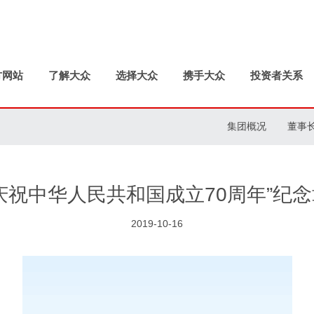
方网站
了解大众
选择大众
携手大众
投资者关系
集团概况
董事
庆祝中华人民共和国成立70周年”纪
2019-10-16