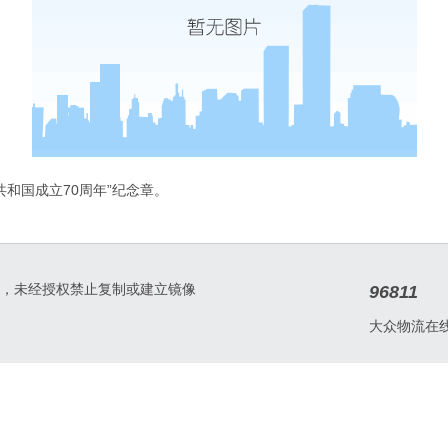
共和国成立70周年”纪念章。
权所有，未经授权禁止复制或建立镜像
96811
大众物流在