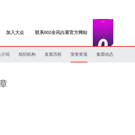
加入大众
联系002全讯白菜官方网站
长介绍
组织机构
发展历程
荣誉奖项
集团动态
念章