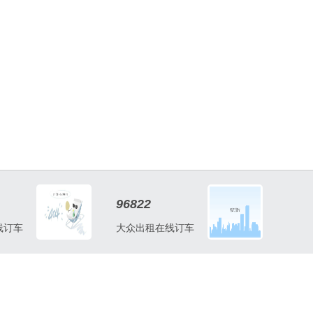
96822
线订车
大众出租在线订车