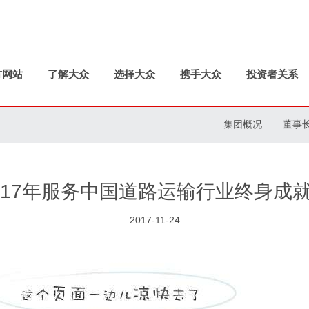
方网站
了解大众
选择大众
携手大众
投资者关系
集团概况
董事
017年服务中国道路运输行业终身成
2017-11-24