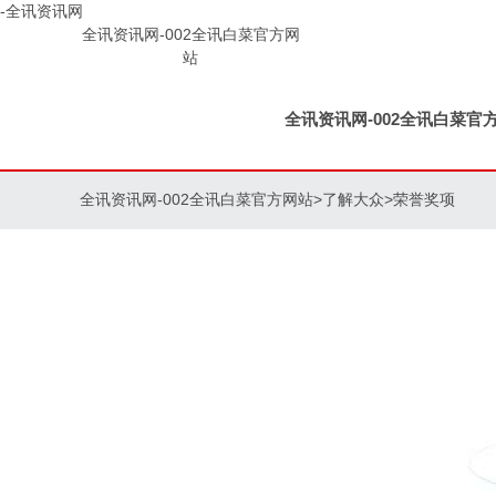
-全讯资讯网
全讯资讯网-002全讯白菜官方网
站
全讯资讯网-002全讯白菜官
全讯资讯网-002全讯白菜官方网站
>
了解大众
>
荣誉奖项