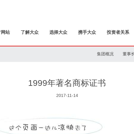
方网站
了解大众
选择大众
携手大众
投资者关系
集团概况
董事
1999年著名商标证书
2017-11-14